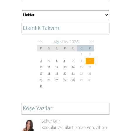
Etkinlik Takvimi
Ağustos 2026
<<
>>
P
S
Ç
P
C
C
P
1
2
3
4
5
6
7
8
9
10
11
12
13
14
15
16
17
18
19
20
21
22
23
24
25
26
27
28
29
30
31
Köşe Yazıları
Şükür Bilir
Korkular ve Takıntılardan Arın, Zihnin