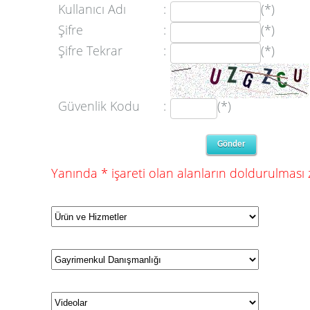
Kullanıcı Adı
:
(*)
Şifre
:
(*)
Şifre Tekrar
:
(*)
Güvenlik Kodu
:
(*)
Yanında * işareti olan alanların doldurulması