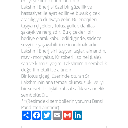
en iyi şekilde konumlandırılır.
Lakshmi Enerjisi özel bir güzellik ve
hassasiyet ile ayırt edilir ve büyük çiçek
aracılığıyla dünyaya gelir. Bu enerjileri
taşıyan çiçekler, lotus, güller, dahlias,
şakayık ve nergisdir. Bu çiçekler bir
hediye olarak kabul edildiğinde, sadece
sevgi ile yaşayabilirime inanılmaktadır.
Lakshmi Enerjisini taşıyan taşlar, almandin,
mavi- mor yakut, Krizoberil, spinel (Lale),
sarı ve kırmızı yeşim. Lakshmi’nin sembolik
değerli metali ise altındır.
Bir lotus çiçeği üzerinde oturan Sri
Lakshmi’nin ana teması ölümsüzlük ve iyi
bir servet ile ilişkili ruhsal saflık ve annelik
sembolüdür..
**(Resimdeki sembollerin yorumu Bansi
Pandit’ten alıntıdır)
Paylaş
Facebook
Twitter
Email
Gmail
LinkedIn