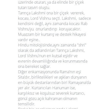
üzerinde oturan, ya da elinde bir çiçek
tutan tasviri oluştu.
Tanrıça Lakshmi ona bir çiçek vererek,
kocası, Lord Vishnu seçti. Lakshmi, sadece
kendisini değil, aynı zamanda kocası Rab
Vishnu’yu onurlandırıp koruyacaktır.
Muazzam bir kurtarış ve destek hikayesi
vardır eşine..
Hindu mitolojisinde,aynı zamanda "shri"
olarak da adlandırılan Tanrıça Lakshmi,
Lord Vishnu'nun en kutsal eşidir ve
evrenin devamlılığında ve korunmasında
ona bereket sağlar.
Diğer enkarnasyonunda Rama’nın eşi
Sita’dır, birliktelikleri ve aşkları dünyanın
en büyük destanlarından biri Ramayana’da
yer alır. Kurtarıcıları Hanuman ise,
karşılıksız ve koşulsuz severek kurtarıcı,
gönül gözü açık kahraman olmanın
temsilidir.