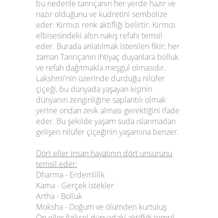
bu nedenle tanrıçanın her yerde hazır ve
nazır olduğunu ve kudretini sembolize
eder. Kırmızı renk aktifliği belirtir. Kırmızı
elbisesindeki altın nakış refahı temsil
eder. Burada anlatılmak istenilen fikir; her
zaman Tanrıçanın ihtiyaç duyanlara bolluk
ve refah dağıtmakla meşgul olmasıdır.
Lakshmi'nin üzerinde durduğu nilüfer
çiçeği, bu dünyada yaşayan kişinin
dünyanın zenginliğine saplantılı olmak
yerine ondan zevk alması gerektiğini ifade
eder. Bu şekilde yaşam suda ıslanmadan
gelişen nilüfer çiçeğinin yaşamına benzer.
Dört eller insan hayatının dört unsurunu
temsil eder:
Dharma - Erdemlilik
Kama - Gerçek istekler
Artha - Bolluk
Moksha - Doğum ve ölümden kurtuluş
Ön eller fiziksel dünyadaki aktifliği temsil