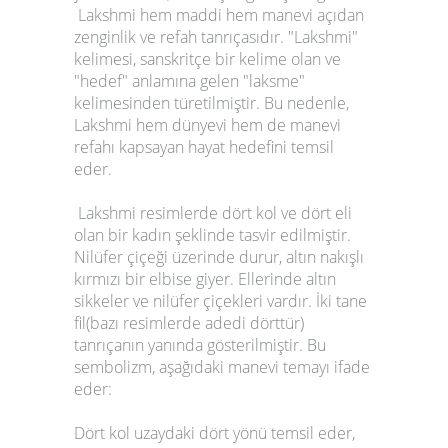
Lakshmi hem maddi hem manevi açıdan
zenginlik ve refah tanrıçasıdır. "Lakshmi"
kelimesi, sanskritçe bir kelime olan ve
"hedef" anlamına gelen "laksme"
kelimesinden türetilmiştir. Bu nedenle,
Lakshmi hem dünyevi hem de manevi
refahı kapsayan hayat hedefini temsil
eder.
Lakshmi resimlerde dört kol ve dört eli
olan bir kadın şeklinde tasvir edilmiştir.
Nilüfer çiçeği üzerinde durur, altın nakışlı
kırmızı bir elbise giyer. Ellerinde altın
sikkeler ve nilüfer çiçekleri vardır. İki tane
fil(bazı resimlerde adedi dörttür)
tanrıçanın yanında gösterilmiştir. Bu
sembolizm, aşağıdaki manevi temayı ifade
eder:
Dört kol uzaydaki dört yönü temsil eder,