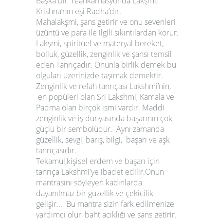
Başka bir reankarnasyonda Lakşmi,
Krishna’nın eşi Radha’dır.
Mahalakşmi, şans getirir ve onu sevenleri
üzüntü ve para ile ilgili sıkıntılardan korur.
Lakşmi, spiritüel ve materyal bereket,
bolluk, güzellik, zenginlik ve şansı temsil
eden Tanrıçadır. Onunla birlik demek bu
olguları üzerinizde taşımak demektir.
Zenginlik ve refah tanrıçası Lakshmi’nin,
en popüleri olan Sri Lakshmi, Kamala ve
Padma olan birçok ismi vardır. Maddi
zenginlik ve iş dünyasında başarının çok
güçlü bir sembolüdür. Aynı zamanda
güzellik, sevgi, barış, bilgi, başarı ve aşk
tanrıçasıdır.
Tekamül,kişisel erdem ve başarı için
tanrıça Lakshmi'ye ibadet edilir.Onun
mantrasını söyleyen kadınlarda
dayanılmaz bir güzellik ve çekicilik
gelişir... Bu mantra sizin fark edilmenize
yardımcı olur, baht açıklığı ve şans getirir.