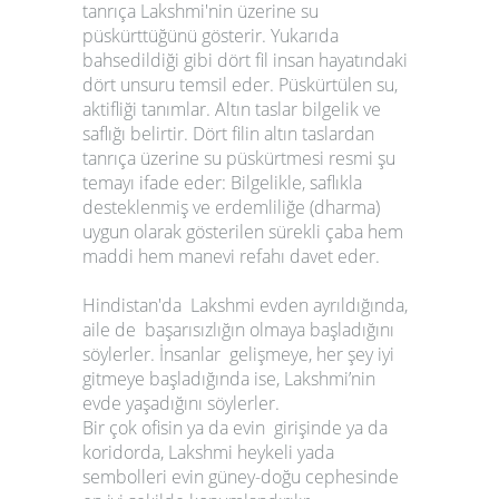
tanrıça Lakshmi'nin üzerine su
püskürttüğünü gösterir. Yukarıda
bahsedildiği gibi dört fil insan hayatındaki
dört unsuru temsil eder. Püskürtülen su,
aktifliği tanımlar. Altın taslar bilgelik ve
saflığı belirtir. Dört filin altın taslardan
tanrıça üzerine su püskürtmesi resmi şu
temayı ifade eder: Bilgelikle, saflıkla
desteklenmiş ve erdemliliğe (dharma)
uygun olarak gösterilen sürekli çaba hem
maddi hem manevi refahı davet eder.
Hindistan'da Lakshmi evden ayrıldığında,
aile de başarısızlığın olmaya başladığını
söylerler. İnsanlar gelişmeye, her şey iyi
gitmeye başladığında ise, Lakshmi’nin
evde yaşadığını söylerler.
Bir çok ofisin ya da evin girişinde ya da
koridorda, Lakshmi heykeli yada
sembolleri evin güney-doğu cephesinde