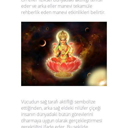
eder ve arka eller manevi tekamüle
rehberlik eden manevi etkinlikleri belirtir.
Vücudun sağ tarafı aktifliği sembolize
ettiğinden, arka sağ eldeki nilüfer çiçeği
insanın dünyadaki bütün görevlerini
dharmaya uygun olarak gerçekleştirmesi
gerektiğini ifade eder. Bu şekilde